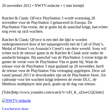
20 november 2012
•
NWTV-redactie
•
1 min leestijd
Ratchet & Clank: QForce PlayStation 3 wordt woensdag 28
november voor de PlayStation 3 gelanceerd in Europa. De
PlayStation Vita-versie, die je gratis bij de aanschaf krijgt, laat echter
nog even op zich wachten.
Ratchet & Clank: QForce is een titel die lijkt te worden
ondergesneeuwd door al het najaarsgeweld met de Call of Duty’s,
Medal of Honor’s en Assassin’s Creed’s van deze wereld. Sony wil
echter toch de nieuwe game in de Ratchet & Clank serie onder de
aandacht brengen. Bij aanschaf van de PlayStation 3-versie krijgt de
gamer de versie voor de PlayStation Vita er gratis bij. Waar de
release voor de PlayStation 3 staat gepland op 28 november, heeft
de release voor de PlayStation Vita vertraging opgelopen. Deze zal
vanaf januari 2013 te downloaden zijn uit de PlayStation Store. Als
cadeautje voor het wachten krijgt iedereen de eerste DLC, de
Miniboss multiplayer skin pack, gratis op de dag van release.
[Tube]http://www.youtube.com/watch?v=oD_K_sZnwGQ[/tube]
Geschreven door