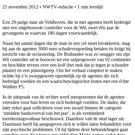
21 november 2012
•
NWTV-redactie
•
1 min leestijd
Een 29-jarige man uit Veldhoven, die in mei agenten heeft bedreigd
met een uitgebouwde controller voor de Wii, moet één jaar de
gevangenis in waarvan 180 dagen voorwaardelijk.
Naast het aantal dagen dat de man in een cel moet bivakkeren, mag
hij aan de agenten 3000 euro schadevergoeding betalen én krijgt hij
toezicht van de reclassering. De Brabander was zo snugger om zijn
Wii controller uit te bouwen tot een snipergeweer van 92 centimeter
en beschikte tevens over een kolf (het stuk dat je tegen je schouder
plaatst) en een pistoolgreep. Om het verhaal compleet te maken
richtte hij z’n zwiepgeweer opzettelijk op de agenten die zich
bedreigd voelden en een waarschuwingsschot losten met een échte
Walther P5.
In de uitspraak van de rechter werd meegenomen dat de agenten
vreesden voor hun leven en zich bedreigd voelden. De dader, die
later zeker gaat solliciteren voor een award binnen de categorie
‘mislukte bankoverval van het jaar’, is als verminderd
toerekeningsvatbaar beschouwd. Daardoor valt de straf lager uit.
Daarnaast heeft hij aangegeven zich te willen laten behandelen voor
zijn psychische problemen. Of hij tijdens deze behandelingen gaat
vertellen over die nieuwe gewelddadige Mario games zodat deze