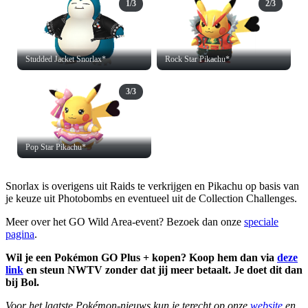
1/3
2/3
Studded Jacket Snorlax*
Rock Star Pikachu*
3/3
Pop Star Pikachu*
Snorlax is overigens uit Raids te verkrijgen en Pikachu op basis van
je keuze uit Photobombs en eventueel uit de Collection Challenges.
Meer over het GO Wild Area-event? Bezoek dan onze
speciale
pagina
.
Wil je een Pokémon GO Plus + kopen? Koop hem dan via
deze
link
en steun NWTV zonder dat jij meer betaalt. Je doet dit dan
bij Bol.
Voor het laatste Pokémon-nieuws kun je terecht op onze
website
en