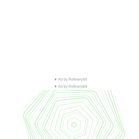
▼ Ad by Refinery89
▼ Ad by Refinery89