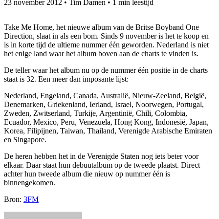
23 november 2012
•
Tim Damen
•
1 min leestijd
Take Me Home, het nieuwe album van de Britse Boyband One
Direction, slaat in als een bom. Sinds 9 november is het te koop en
is in korte tijd de ultieme nummer één geworden. Nederland is niet
het enige land waar het album boven aan de charts te vinden is.
De teller waar het album nu op de nummer één positie in de charts
staat is 32. Een meer dan imposante lijst:
Nederland, Engeland, Canada, Australië, Nieuw-Zeeland, België,
Denemarken, Griekenland, Ierland, Israel, Noorwegen, Portugal,
Zweden, Zwitserland, Turkije, Argentinië, Chili, Colombia,
Ecuador, Mexico, Peru, Venezuela, Hong Kong, Indonesië, Japan,
Korea, Filipijnen, Taiwan, Thailand, Verenigde Arabische Emiraten
en Singapore.
De heren hebben het in de Verenigde Staten nog iets beter voor
elkaar. Daar staat hun debuutalbum op de tweede plaatst. Direct
achter hun tweede album die nieuw op nummer één is
binnengekomen.
Bron:
3FM