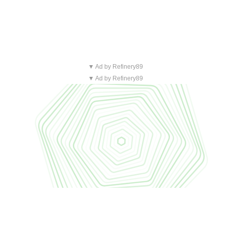
▼ Ad by Refinery89
▼ Ad by Refinery89