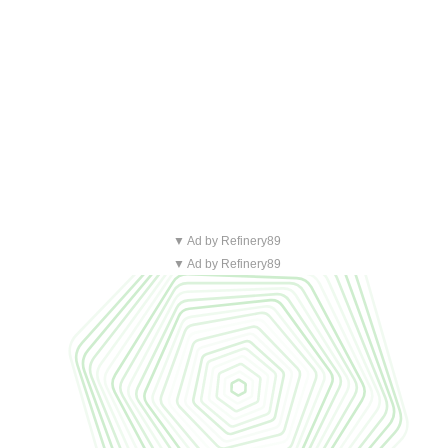
▼ Ad by Refinery89
▼ Ad by Refinery89