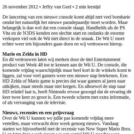
26 november 2012
•
Jeffry van Geel
•
2 min leestijd
De lancering van een nieuwe console komt altijd met veel bombarie
omdat het natuurlijk het nieuwe paradepaardje moet worden. Maar
belangrijk is dan wel dat een console slaagt. Handhelds als de PS
Vita en de N3DS kenden een slechte start en ondanks de enorme
verkopen viel ook de Wii niet direct in de smaak. De Wii U moet
echter weer iets bijzonders gaan doen en wij vertrouwen hierop.
Mario en Zelda in HD
En dit vertrouwen laten wij merken door de titel Entertainment
product van Week 48 toe te kennen aan de Wii U. De console, die
komende vrijdag waarschijnlijk maar heel kort in de winkels komt te
liggen, zal voor veel gamers weer een nieuwe stap betekenen. Een
HD Zelda of Mario game is precies dat waar gamers al jaren naar
uitkijken, maar steeds maar niet kregen. En alhoewel de stap naar
HD relatief laat is, heeft Nintendo ervoor gezorgd dat de ervaring dit
keer twee keer zo groot is. Een tweede scherm met extra informatie,
of als vervanging van de televisie.
Nieuws, recensies en een prijsvraag
Over de Wii U kunnen we jullie pas komende vrijdag meer
vertellen, maar verwacht deze week genoeg nieuws. Vandaag
starten we bijvoorbeeld met de recensie van New Super Mario Bros.