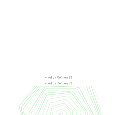
▼ Ad by Refinery89
▼ Ad by Refinery89