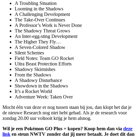
A Troubling Situation
Looming in the Shadows
A Challenging Development
The Take-Over Continues
A Professor’s Work is Never Done
The Shadowy Threat Grows
An Inter-egg-sting Development
The Higher They Fly…
A Seven-Colored Shadow
Silent Schemes
Field Notes: Team GO Rocket
Ultra Beast Protection Efforts
Shadowy Skirmishes
From the Shadows
A Shadowy Disturbance
Showdown in the Shadows
It’s a Rocket World
Adventure Week: Taken Over
Mocht één van deze er nog tussen staan bij jou, dan klopt het dat je
de nieuwe Research nog niet hebt gehad. Als je de research voor
zondag 20.00 uur voltooit krijg je hem alsnog.
Wil je een Pokémon GO Plus + kopen? Koop hem dan via
deze
link
en steun NWTV zonder dat jij meer betaalt. Je doet dit dan