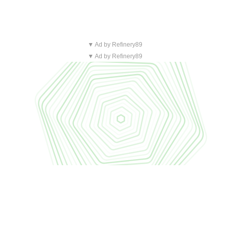
▼ Ad by Refinery89
▼ Ad by Refinery89