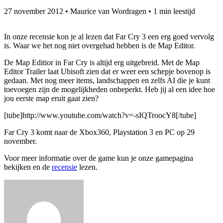
27 november 2012
•
Maurice van Wordragen
•
1 min leestijd
In onze recensie kon je al lezen dat Far Cry 3 een erg goed vervolg
is. Waar we het nog niet overgehad hebben is de Map Editor.
De Map Editior in Far Cry is altijd erg uitgebreid. Met de Map
Editor Trailer laat Ubisoft zien dat er weer een schepje bovenop is
gedaan. Met nog meer items, landschappen en zelfs AI die je kunt
toevoegen zijn de mogelijkheden onbeperkt. Heb jij al een idee hoe
jou eerste map eruit gaat zien?
[tube]http://www.youtube.com/watch?v=-sIQTroocY8[/tube]
Far Cry 3 komt naar de Xbox360, Playstation 3 en PC op 29
november.
Voor meer informatie over de game kun je onze gamepagina
bekijken en de
recensie
lezen.