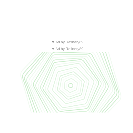
▼ Ad by Refinery89
▼ Ad by Refinery89