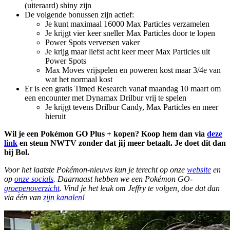
(uiteraard) shiny zijn
De volgende bonussen zijn actief:
Je kunt maximaal 16000 Max Particles verzamelen
Je krijgt vier keer sneller Max Particles door te lopen
Power Spots verversen vaker
Je krijg maar liefst acht keer meer Max Particles uit
Power Spots
Max Moves vrijspelen en poweren kost maar 3/4e van
wat het normaal kost
Er is een gratis Timed Research vanaf maandag 10 maart om
een encounter met Dynamax Drilbur vrij te spelen
Je krijgt tevens Drilbur Candy, Max Particles en meer
hieruit
Wil je een Pokémon GO Plus + kopen? Koop hem dan via
deze
link
en steun NWTV zonder dat jij meer betaalt. Je doet dit dan
bij Bol.
Voor het laatste Pokémon-nieuws kun je terecht op onze
website
en
op
onze socials
. Daarnaast hebben we een Pokémon GO-
groepenoverzicht
. Vind je het leuk om Jeffry te volgen, doe dat dan
via één van
zijn kanalen
!