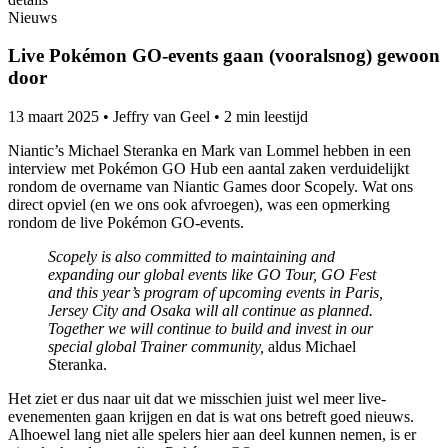
Nieuws
Live Pokémon GO-events gaan (vooralsnog) gewoon
door
13 maart 2025
•
Jeffry van Geel
•
2 min leestijd
Niantic’s Michael Steranka en Mark van Lommel hebben in een
interview met Pokémon GO Hub een aantal zaken verduidelijkt
rondom de overname van Niantic Games door Scopely. Wat ons
direct opviel (en we ons ook afvroegen), was een opmerking
rondom de live Pokémon GO-events.
Scopely is also committed to maintaining and
expanding our global events like GO Tour, GO Fest
and this year’s program of upcoming events in Paris,
Jersey City and Osaka will all continue as planned.
Together we will continue to build and invest in our
special global Trainer community,
aldus Michael
Steranka.
Het ziet er dus naar uit dat we misschien juist wel meer live-
evenementen gaan krijgen en dat is wat ons betreft goed nieuws.
Alhoewel lang niet alle spelers hier aan deel kunnen nemen, is er