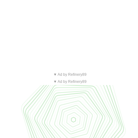
▼ Ad by Refinery89
▼ Ad by Refinery89