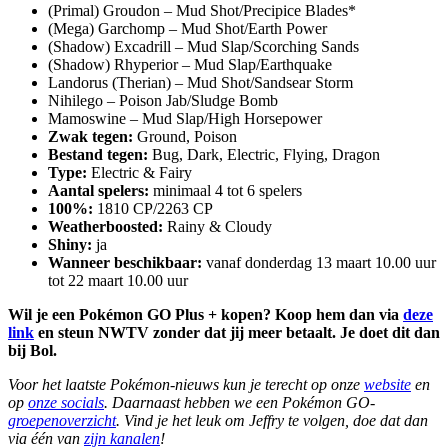
(Primal) Groudon – Mud Shot/Precipice Blades*
(Mega) Garchomp – Mud Shot/Earth Power
(Shadow) Excadrill – Mud Slap/Scorching Sands
(Shadow) Rhyperior – Mud Slap/Earthquake
Landorus (Therian) – Mud Shot/Sandsear Storm
Nihilego – Poison Jab/Sludge Bomb
Mamoswine – Mud Slap/High Horsepower
Zwak tegen:
Ground, Poison
Bestand tegen:
Bug, Dark, Electric, Flying, Dragon
Type:
Electric & Fairy
Aantal spelers:
minimaal 4 tot 6 spelers
100%:
1810 CP/2263 CP
Weatherboosted:
Rainy & Cloudy
Shiny:
ja
Wanneer beschikbaar:
vanaf donderdag 13 maart 10.00 uur
tot 22 maart 10.00 uur
Wil je een Pokémon GO Plus + kopen? Koop hem dan via
deze
link
en steun NWTV zonder dat jij meer betaalt. Je doet dit dan
bij Bol.
Voor het laatste Pokémon-nieuws kun je terecht op onze
website
en
op
onze socials
. Daarnaast hebben we een Pokémon GO-
groepenoverzicht
. Vind je het leuk om Jeffry te volgen, doe dat dan
via één van
zijn kanalen
!