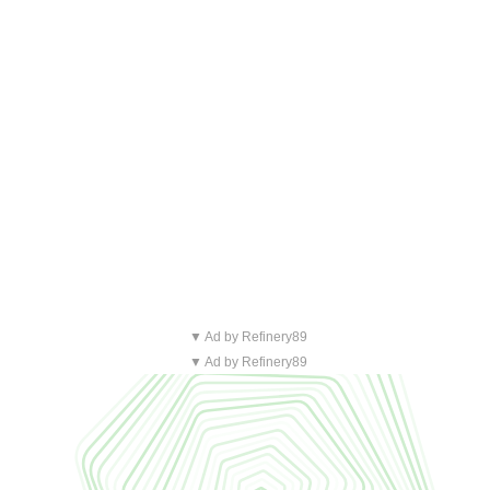
▼ Ad by Refinery89
▼ Ad by Refinery89