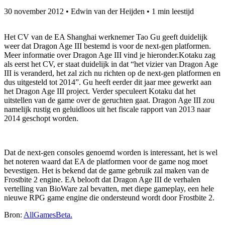
30 november 2012
•
Edwin van der Heijden
•
1 min leestijd
Het CV van de EA Shanghai werknemer Tao Gu geeft duidelijk
weer dat Dragon Age III bestemd is voor de next-gen platformen.
Meer informatie over Dragon Age III vind je hieronder.
Kotaku zag
als eerst het CV, er staat duidelijk in dat “het vizier van Dragon Age
III is veranderd, het zal zich nu richten op de next-gen platformen en
dus uitgesteld tot 2014”. Gu heeft eerder dit jaar mee gewerkt aan
het Dragon Age III project. Verder speculeert Kotaku dat het
uitstellen van de game over de geruchten gaat. Dragon Age III zou
namelijk rustig en geluidloos uit het fiscale rapport van 2013 naar
2014 geschopt worden.
Dat de next-gen consoles genoemd worden is interessant, het is wel
het noteren waard dat EA de platformen voor de game nog moet
bevestigen. Het is bekend dat de game gebruik zal maken van de
Frostbite 2 engine. EA belooft dat Dragon Age III de verhalen
vertelling van BioWare zal bevatten, met diepe gameplay, een hele
nieuwe RPG game engine die ondersteund wordt door Frostbite 2.
Bron:
AllGamesBeta.