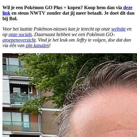
Wil je een Pokémon GO Plus + kopen? Koop hem dan via
deze
link
en steun NWTV zonder dat jij meer betaalt. Je doet dit dan
bij Bol.
Voor het laatste Pokémon-nieuws kun je terecht op onze
website
en
op
onze socials
. Daarnaast hebben we een Pokémon GO-
groepenoverzicht
. Vind je het leuk om Jeffry te volgen, doe dat dan
via één van
zijn kanalen
!