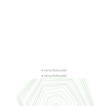
▼ Ad by Refinery89
▼ Ad by Refinery89