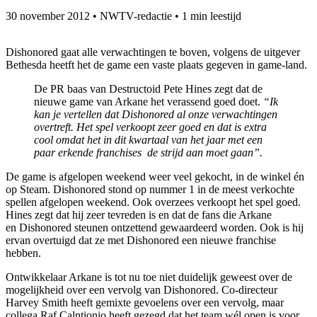
30 november 2012
•
NWTV-redactie
•
1 min leestijd
Dishonored gaat alle verwachtingen te boven, volgens de uitgever
Bethesda heetft het de game een vaste plaats gegeven in game-land.
De PR baas van Destructoid Pete Hines zegt dat de
nieuwe game van Arkane het verassend goed doet.
“Ik
kan je vertellen dat Dishonored al onze verwachtingen
overtreft. Het spel verkoopt zeer goed en dat is extra
cool omdat het in dit kwartaal van het jaar met een
paar erkende franchises de strijd aan moet gaan”.
De game is afgelopen weekend weer veel gekocht, in de winkel én
op Steam. Dishonored stond op nummer 1 in de meest verkochte
spellen afgelopen weekend. Ook overzees verkoopt het spel goed.
Hines zegt dat hij zeer tevreden is en dat de fans die Arkane
en Dishonored steunen ontzettend gewaardeerd worden. Ook is hij
ervan overtuigd dat ze met Dishonored een nieuwe franchise
hebben.
Ontwikkelaar Arkane is tot nu toe niet duidelijk geweest over de
mogelijkheid over een vervolg van Dishonored. Co-directeur
Harvey Smith heeft gemixte gevoelens over een vervolg, maar
collega Raf Calntionio heeft gezegd dat het team wél open is voor