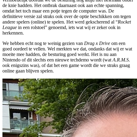
de knie hadden. Het ontbrak daarnaast ook aan echte spanning,
omdat het toch maar een potje tegen de computer was. De
definitieve versie zal straks ook over de optie beschikken om tegen
andere spelers (online) te spelen. Het werd gekscherend al “
Rocket
League
in een rolstoel” genoemd, iets wat wij er zeker ook in
herkennen.
We hebben echt nog te weinig gezien van
Drag x Drive
om een
goed oordeel te vellen. Wel merkten we dat, ondanks dat wij er wat
moeite mee hadden, de besturing goed werkt. Het is nu aan
Nintendo of dit slechts een nieuwe techdemo wordt (wat
A.R.M.S.
ook enigszins was), of dat het een game wordt die we straks graag
online gaan blijven spelen.