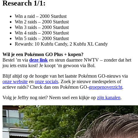
Research 1/1:
Win a raid – 2000 Stardust
Win 2 raids – 2000 Stardust
Win 3 raids – 2000 Stardust
Win 4 raids – 2000 Stardust
Win 5 raids – 2000 Stardust
Rewards: 10 Kubfu Candy, 2 Kubfu XL Candy
Wil je een Pokémon GO Plus + kopen?
Bestel ’m via
deze link
en steun daarmee NWTV – zonder dat het
jou iets extra kost! Je koopt ‘m gewoon via Bol.
Blijf altijd op de hoogte van het laatste Pokémon GO-nieuws via
onze website
en
onze socials
. Zoek je nieuwe medespelers of
actieve raids? Check dan ons Pokémon GO-
groepenoverzicht
.
Volg je Jeffry nog niet? Neem snel een kijkje op
zijn kanalen
.