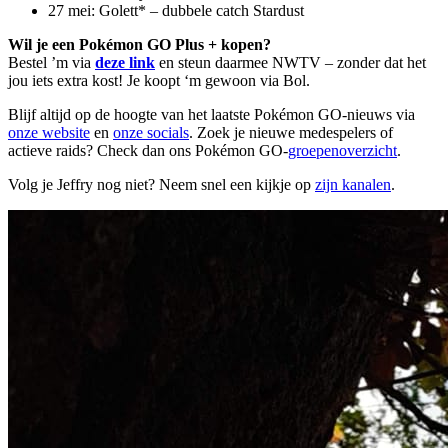
27 mei: Golett* – dubbele catch Stardust
Wil je een Pokémon GO Plus + kopen?
Bestel ’m via
deze link
en steun daarmee NWTV – zonder dat het
jou iets extra kost! Je koopt ‘m gewoon via Bol.
Blijf altijd op de hoogte van het laatste Pokémon GO-nieuws via
onze website
en
onze socials
. Zoek je nieuwe medespelers of
actieve raids? Check dan ons Pokémon GO-
groepenoverzicht
.
Volg je Jeffry nog niet? Neem snel een kijkje op
zijn kanalen
.