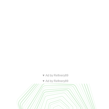
▼ Ad by Refinery89
▼ Ad by Refinery89