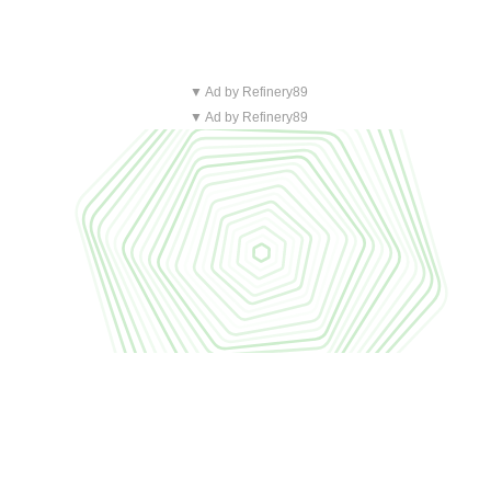
▼ Ad by Refinery89
▼ Ad by Refinery89