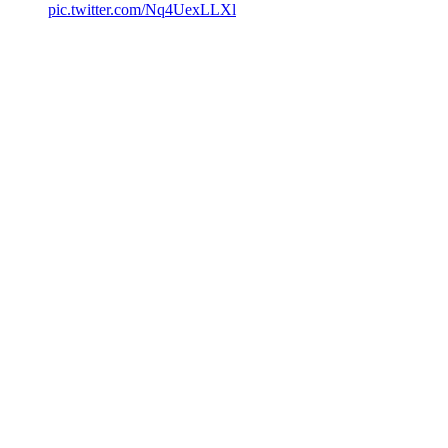
pic.twitter.com/Nq4UexLLXl