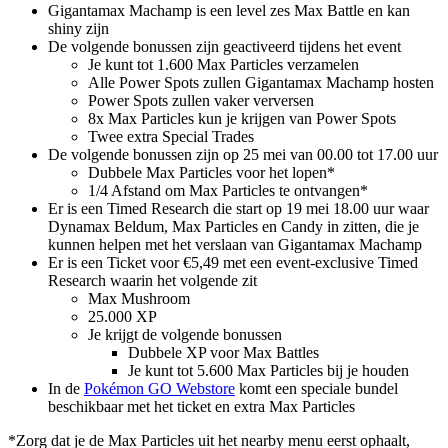
Gigantamax Machamp is een level zes Max Battle en kan
shiny zijn
De volgende bonussen zijn geactiveerd tijdens het event
Je kunt tot 1.600 Max Particles verzamelen
Alle Power Spots zullen Gigantamax Machamp hosten
Power Spots zullen vaker verversen
8x Max Particles kun je krijgen van Power Spots
Twee extra Special Trades
De volgende bonussen zijn op 25 mei van 00.00 tot 17.00 uur
Dubbele Max Particles voor het lopen*
1/4 Afstand om Max Particles te ontvangen*
Er is een Timed Research die start op 19 mei 18.00 uur waar
Dynamax Beldum, Max Particles en Candy in zitten, die je
kunnen helpen met het verslaan van Gigantamax Machamp
Er is een Ticket voor €5,49 met een event-exclusive Timed
Research waarin het volgende zit
Max Mushroom
25.000 XP
Je krijgt de volgende bonussen
Dubbele XP voor Max Battles
Je kunt tot 5.600 Max Particles bij je houden
In de
Pokémon GO Webstore
komt een speciale bundel
beschikbaar met het ticket en extra Max Particles
*Zorg dat je de Max Particles uit het nearby menu eerst ophaalt,