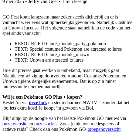
9 mei 2025
•
Jeffry van Geel
•
1 min leestijd
GO Fest komt langzaam maar zeker steeds dichterbij en er is
vannacht weer eens wat opmerkelijks gevonden. Namelijk Costume
en Unown Incense. Het volgende staat namelijk in de code van het
spel sinds vannacht:
RESOURCE ID: lure_module_party_pokemon
TEXT: Special costumed Pokémon are attracted to lures
RESOURCE ID: lure_module_unown
TEXT: Unown are attracted to lures
Hoe dit precies gaat werken is onbekend, maar mogelijk gaat
Niantic een wijziging doorvoeren rondom Costume-Pokémon en
Unown tijdens dergelijke evenementen. Dat is op z’n minst
interessant te noemen natuurlijk.
Wil je een Pokémon GO Plus + kopen?
Bestel ’m via
deze link
en steun daarmee NWTV – zonder dat het
jou iets extra kost! Je koopt ‘m gewoon via Bol.
Blijf altijd op de hoogte van het laatste Pokémon GO-nieuws via
onze website
en
onze socials
. Zoek je nieuwe medespelers of
actieve raids? Check dan ons Pokémon GO-
groepenoverzicht
.