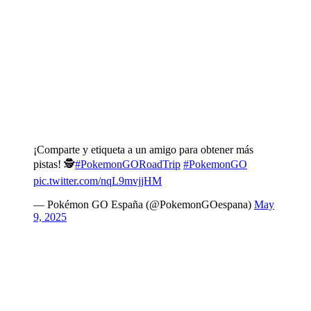
¡Comparte y etiqueta a un amigo para obtener más
pistas! 🕵
#PokemonGORoadTrip
#PokemonGO
pic.twitter.com/nqL9mvjjHM
— Pokémon GO España (@PokemonGOespana)
May
9, 2025