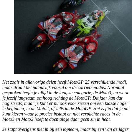
Net zoals in alle vorige delen heeft
MotoGP 25
verschillende modi,
maar draait het natuurlijk vooral om de carrièremodus. Normaal
gesproken begin je altijd in de laagste categorie, de Moto3, en werk
je jezelf langzaam omhoog richting de MotoGP. Dit jaar kan dat
nog steeds, maar je kunt er nu ook voor kiezen om een klasse hoger
te beginnen, in de Moto2, of zelfs in de MotoGP. Het is fijn dat je nu
kunt kiezen waar je precies instapt en niet verplichte races in de
Moto3 en Moto2 hoeft te doen als je daar geen zin in hebt.
Je stapt overigens niet in bij een topteam, maar bij een van de lager