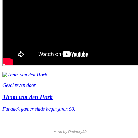
Geschreven door
Thom van den Hork
Fanatiek gamer sinds begin jaren 90.
▼ Ad by Refinery89