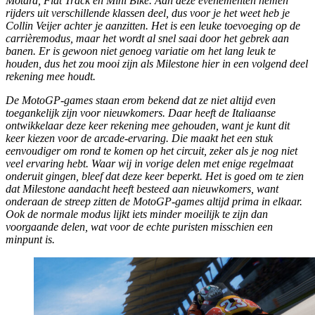
Motard, Flat Track en Mini Bike. Aan deze evenementen nemen
rijders uit verschillende klassen deel, dus voor je het weet heb je
Collin Veijer achter je aanzitten. Het is een leuke toevoeging op de
carrièremodus, maar het wordt al snel saai door het gebrek aan
banen. Er is gewoon niet genoeg variatie om het lang leuk te
houden, dus het zou mooi zijn als Milestone hier in een volgend deel
rekening mee houdt.
De MotoGP-games staan erom bekend dat ze niet altijd even
toegankelijk zijn voor nieuwkomers. Daar heeft de Italiaanse
ontwikkelaar deze keer rekening mee gehouden, want je kunt dit
keer kiezen voor de arcade-ervaring. Die maakt het een stuk
eenvoudiger om rond te komen op het circuit, zeker als je nog niet
veel ervaring hebt. Waar wij in vorige delen met enige regelmaat
onderuit gingen, bleef dat deze keer beperkt. Het is goed om te zien
dat Milestone aandacht heeft besteed aan nieuwkomers, want
onderaan de streep zitten de MotoGP-games altijd prima in elkaar.
Ook de normale modus lijkt iets minder moeilijk te zijn dan
voorgaande delen, wat voor de echte puristen misschien een
minpunt is.