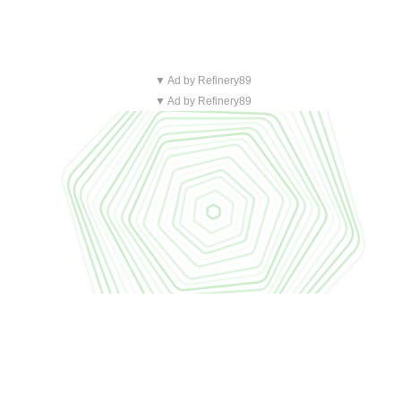
▼ Ad by Refinery89
▼ Ad by Refinery89