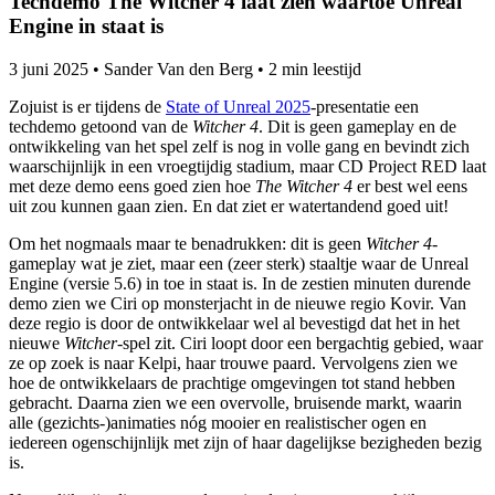
Techdemo The Witcher 4 laat zien waartoe Unreal
Engine in staat is
3 juni 2025
•
Sander Van den Berg
•
2 min leestijd
Zojuist is er tijdens de
State of Unreal 2025
-presentatie een
techdemo getoond van de
Witcher 4
. Dit is geen gameplay en de
ontwikkeling van het spel zelf is nog in volle gang en bevindt zich
waarschijnlijk in een vroegtijdig stadium, maar CD Project RED laat
met deze demo eens goed zien hoe
The Witcher 4
er best wel eens
uit zou kunnen gaan zien. En dat ziet er watertandend goed uit!
Om het nogmaals maar te benadrukken: dit is geen
Witcher 4
-
gameplay wat je ziet, maar een (zeer sterk) staaltje waar de Unreal
Engine (versie 5.6) in toe in staat is. In de zestien minuten durende
demo zien we Ciri op monsterjacht in de nieuwe regio Kovir. Van
deze regio is door de ontwikkelaar wel al bevestigd dat het in het
nieuwe
Witcher
-spel zit. Ciri loopt door een bergachtig gebied, waar
ze op zoek is naar Kelpi, haar trouwe paard. Vervolgens zien we
hoe de ontwikkelaars de prachtige omgevingen tot stand hebben
gebracht. Daarna zien we een overvolle, bruisende markt, waarin
alle (gezichts-)animaties nóg mooier en realistischer ogen en
iedereen ogenschijnlijk met zijn of haar dagelijkse bezigheden bezig
is.