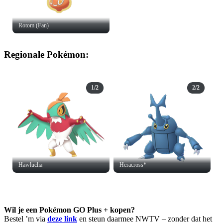
Rotom (Fan)
Regionale Pokémon:
1/2
2/2
Hawlucha
Heracross*
Wil je een Pokémon GO Plus + kopen?
Bestel ’m via
deze link
en steun daarmee NWTV – zonder dat het