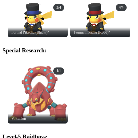
3/4
4/4
Formal Pikachu (Blauw)*
Formal Pikachu (Rood)*
Special Research:
1/1
Volcanion
Level-5 Raidboss: