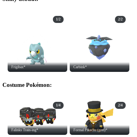
1/2
2/2
Frigibax*
Carbink*
Costume Pokémon:
1/4
2/4
Falinks Train-ing*
Formal Pikachu (geel)*