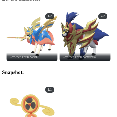
1/2
2/2
Crowned Form Zacian
Crowned Form Zamazenta
Snapshot:
1/1