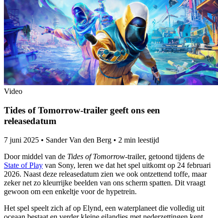
Video
Tides of Tomorrow-trailer geeft ons een
releasedatum
7 juni 2025
•
Sander Van den Berg
•
2 min leestijd
Door middel van de
Tides of Tomorrow
-trailer, getoond tijdens de
State of Play
van Sony, leren we dat het spel uitkomt op 24 februari
2026. Naast deze releasedatum zien we ook ontzettend toffe, maar
zeker net zo kleurrijke beelden van ons scherm spatten. Dit vraagt
gewoon om een enkeltje voor de hypetrein.
Het spel speelt zich af op Elynd, een waterplaneet die volledig uit
oceaan bestaat en verder kleine eilandjes met nederzettingen kent.