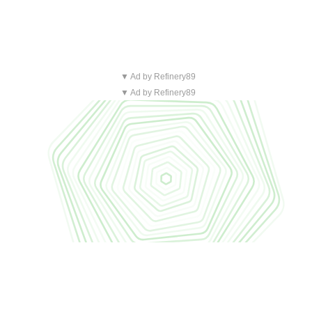
▼ Ad by Refinery89
▼ Ad by Refinery89