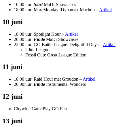
10.00 uur:
Start
MaDi-Showcases
18.00 uur: Max Monday: Dynamax Machop –
Artikel
10 juni
18.00 uur: Spotlight Hour –
Artikel
20.00 uur:
Einde
MaDi-Showcases
22.00 uur: GO Battle League: Delightful Days –
Artikel
Ultra League
Fossil Cup: Great League Edition
11 juni
18.00 uur: Raid Hour met Groudon –
Artikel
20.00:uur:
Einde
Instrumental Wonders
12 juni
Citywide GamePlay GO Fest
13 juni