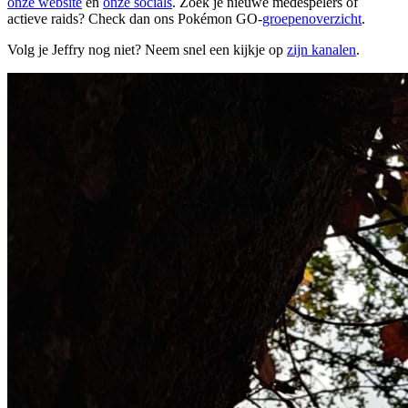
onze website
en
onze socials
. Zoek je nieuwe medespelers of
actieve raids? Check dan ons Pokémon GO-
groepenoverzicht
.
Volg je Jeffry nog niet? Neem snel een kijkje op
zijn kanalen
.