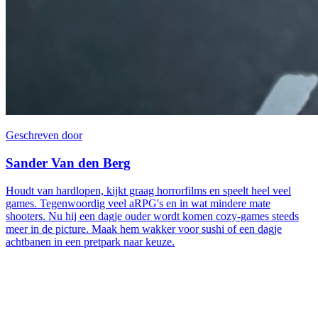
Geschreven door
Sander Van den Berg
Houdt van hardlopen, kijkt graag horrorfilms en speelt heel veel
games. Tegenwoordig veel aRPG's en in wat mindere mate
shooters. Nu hij een dagje ouder wordt komen cozy-games steeds
meer in de picture. Maak hem wakker voor sushi of een dagje
achtbanen in een pretpark naar keuze.