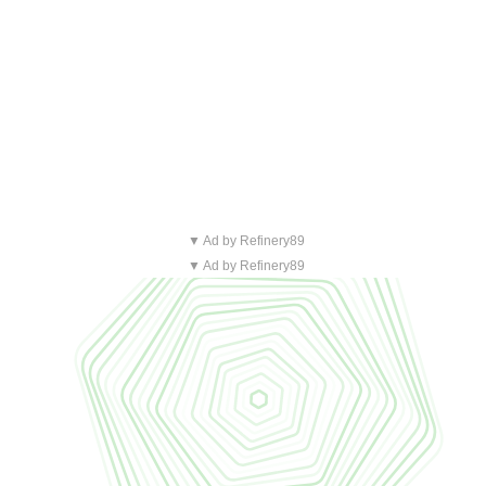
▼ Ad by Refinery89
▼ Ad by Refinery89