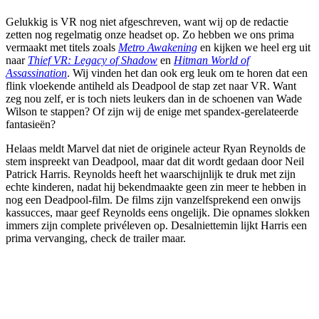
Gelukkig is VR nog niet afgeschreven, want wij op de redactie
zetten nog regelmatig onze headset op. Zo hebben we ons prima
vermaakt met titels zoals
Metro Awakening
en kijken we heel erg uit
naar
Thief VR: Legacy of Shadow
en
Hitman World of
Assassination
. Wij vinden het dan ook erg leuk om te horen dat een
flink vloekende antiheld als Deadpool de stap zet naar VR. Want
zeg nou zelf, er is toch niets leukers dan in de schoenen van Wade
Wilson te stappen? Of zijn wij de enige met spandex-gerelateerde
fantasieën?
Helaas meldt Marvel dat niet de originele acteur Ryan Reynolds de
stem inspreekt van Deadpool, maar dat dit wordt gedaan door Neil
Patrick Harris. Reynolds heeft het waarschijnlijk te druk met zijn
echte kinderen, nadat hij bekendmaakte geen zin meer te hebben in
nog een Deadpool-film. De films zijn vanzelfsprekend een onwijs
kassucces, maar geef Reynolds eens ongelijk. Die opnames slokken
immers zijn complete privéleven op. Desalniettemin lijkt Harris een
prima vervanging, check de trailer maar.