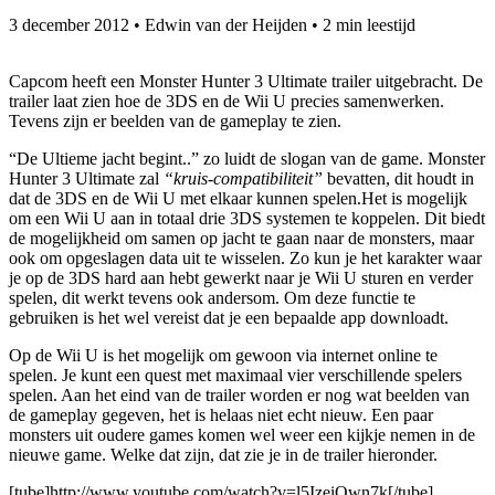
3 december 2012
•
Edwin van der Heijden
•
2 min leestijd
Capcom heeft een Monster Hunter 3 Ultimate trailer uitgebracht. De
trailer laat zien hoe de 3DS en de Wii U precies samenwerken.
Tevens zijn er beelden van de gameplay te zien.
“De Ultieme jacht begint..” zo luidt de slogan van de game. Monster
Hunter 3 Ultimate zal
“kruis-compatibiliteit”
bevatten, dit houdt in
dat de 3DS en de Wii U met elkaar kunnen spelen.Het is mogelijk
om een Wii U aan in totaal drie 3DS systemen te koppelen. Dit biedt
de mogelijkheid om samen op jacht te gaan naar de monsters, maar
ook om opgeslagen data uit te wisselen. Zo kun je het karakter waar
je op de 3DS hard aan hebt gewerkt naar je Wii U sturen en verder
spelen, dit werkt tevens ook andersom. Om deze functie te
gebruiken is het wel vereist dat je een bepaalde app downloadt.
Op de Wii U is het mogelijk om gewoon via internet online te
spelen. Je kunt een quest met maximaal vier verschillende spelers
spelen. Aan het eind van de trailer worden er nog wat beelden van
de gameplay gegeven, het is helaas niet echt nieuw. Een paar
monsters uit oudere games komen wel weer een kijkje nemen in de
nieuwe game. Welke dat zijn, dat zie je in de trailer hieronder.
[tube]http://www.youtube.com/watch?v=l5IzeiQwn7k[/tube]