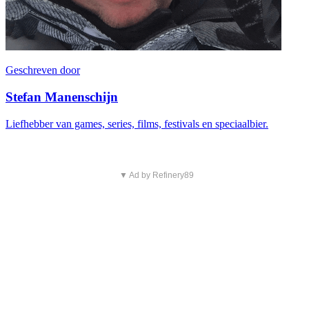
Geschreven door
Stefan Manenschijn
Liefhebber van games, series, films, festivals en speciaalbier.
▼ Ad by Refinery89