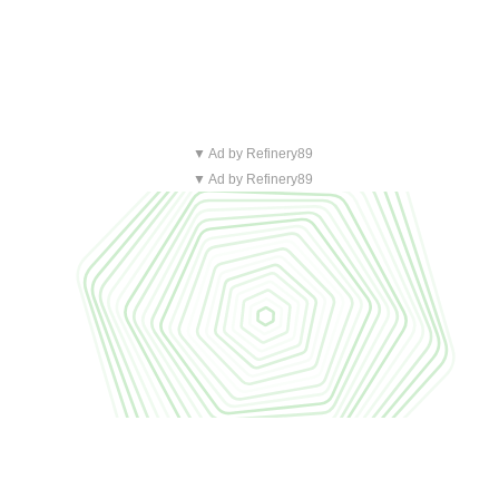
▼ Ad by Refinery89
▼ Ad by Refinery89