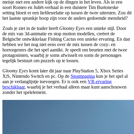
meisje met een andere kijk op de dingen in het leven. Als in een
soort Romeo en Juliët-verhaal in een duistere Tim Burtoneske
setting bloeit er een liefdesrelatie op tussen de twee uitersten. Zou dit
het laatste sprankje hoop zijn voor de anders gedoemde mensheid?
Zoals je ziet in de trailer heeft
Gloomy Eyes
een unieke stijl. Door
de mix van 3d-animatie en stop motion modellen, creëert de
Belgische ontwikkelaar Fishing Cactus een unieke ervaring. En dan
hebben we het nog niet eens over de mix tussen de cozy- en
horrorgenres die het spel aantikt. Je speelt om beurten met de twee
protagonisten, waarbij je soms afwisselt en soms de personages
tegelijk bestuurt om puzzels op te lossen.
Gloomy Eyes
komt later dit jaar naar PlayStation 5, Xbox Series
X|S, Nintendo Switch en pc. Op de
Steampagina
kun je het spel al
aan je verlanglijstje toevoegen. Er is ook een
VR-ervaring
beschikbaar
, waarbij je het verhaal alleen maar kunt aanschouwen
zonder het spelelement.