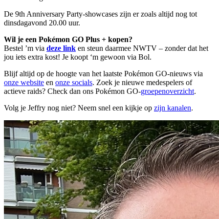
De 9th Anniversary Party-showcases zijn er zoals altijd nog tot
dinsdagavond 20.00 uur.
Wil je een Pokémon GO Plus + kopen?
Bestel ’m via
deze link
en steun daarmee NWTV – zonder dat het
jou iets extra kost! Je koopt ‘m gewoon via Bol.
Blijf altijd op de hoogte van het laatste Pokémon GO-nieuws via
onze website
en
onze socials
. Zoek je nieuwe medespelers of
actieve raids? Check dan ons Pokémon GO-
groepenoverzicht
.
Volg je Jeffry nog niet? Neem snel een kijkje op
zijn kanalen
.