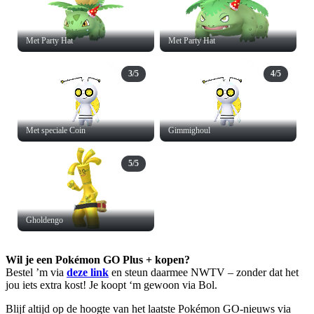
Met Party Hat
Met Party Hat
3/5
4/5
Met speciale Coin
Gimmighoul
5/5
Gholdengo
Wil je een Pokémon GO Plus + kopen?
Bestel ’m via
deze link
en steun daarmee NWTV – zonder dat het
jou iets extra kost! Je koopt ‘m gewoon via Bol.
Blijf altijd op de hoogte van het laatste Pokémon GO-nieuws via