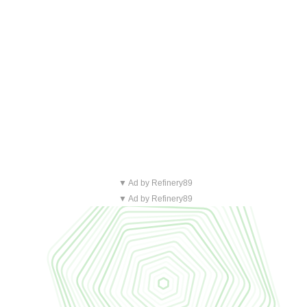
▼ Ad by Refinery89
▼ Ad by Refinery89