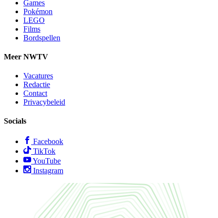
Games
Pokémon
LEGO
Films
Bordspellen
Meer NWTV
Vacatures
Redactie
Contact
Privacybeleid
Socials
Facebook
TikTok
YouTube
Instagram