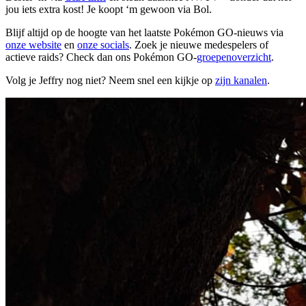
jou iets extra kost! Je koopt ‘m gewoon via Bol.
Blijf altijd op de hoogte van het laatste Pokémon GO-nieuws via
onze website
en
onze socials
. Zoek je nieuwe medespelers of
actieve raids? Check dan ons Pokémon GO-
groepenoverzicht
.
Volg je Jeffry nog niet? Neem snel een kijkje op
zijn kanalen
.