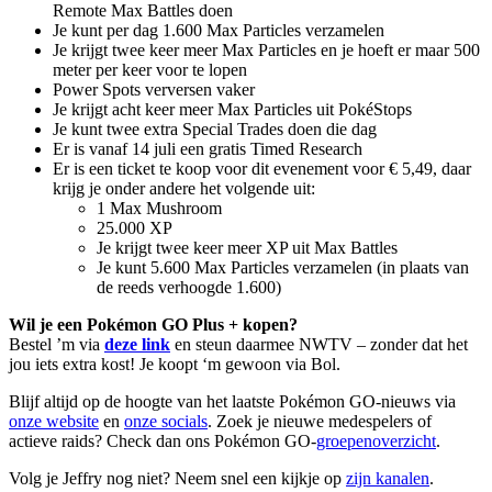
Remote Max Battles doen
Je kunt per dag 1.600 Max Particles verzamelen
Je krijgt twee keer meer Max Particles en je hoeft er maar 500
meter per keer voor te lopen
Power Spots verversen vaker
Je krijgt acht keer meer Max Particles uit PokéStops
Je kunt twee extra Special Trades doen die dag
Er is vanaf 14 juli een gratis Timed Research
Er is een ticket te koop voor dit evenement voor € 5,49, daar
krijg je onder andere het volgende uit:
1 Max Mushroom
25.000 XP
Je krijgt twee keer meer XP uit Max Battles
Je kunt 5.600 Max Particles verzamelen (in plaats van
de reeds verhoogde 1.600)
Wil je een Pokémon GO Plus + kopen?
Bestel ’m via
deze link
en steun daarmee NWTV – zonder dat het
jou iets extra kost! Je koopt ‘m gewoon via Bol.
Blijf altijd op de hoogte van het laatste Pokémon GO-nieuws via
onze website
en
onze socials
. Zoek je nieuwe medespelers of
actieve raids? Check dan ons Pokémon GO-
groepenoverzicht
.
Volg je Jeffry nog niet? Neem snel een kijkje op
zijn kanalen
.