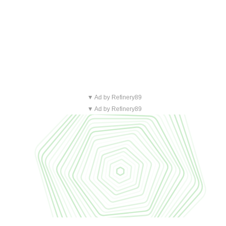
▼ Ad by Refinery89
▼ Ad by Refinery89