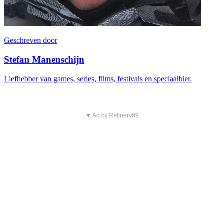
Geschreven door
Stefan Manenschijn
Liefhebber van games, series, films, festivals en speciaalbier.
▼ Ad by Refinery89