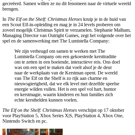
gecreëerd. Samen willen ze nu dit fenomeen naar de virtuele wereld
brengen.
In
The Elf on the Shelf: Christmas Heroes
kruip je in de huid van
een Scout Elf-in-opleiding en mag je in 24 levels proberen om
zoveel mogelijk Christmas Spirit te verzamelen.
Stephanie Malham,
Managing Director van Outright Games, zegt het volgende over het
spel en de samenwerking met The Lumistella Company:
We zijn verheugd om samen te werken met The
Lumistella Company om een gekoesterde kersttraditie
om te zetten in een boeiende, interactieve reis. Ons doel
was om een spel te maken dat voelt alsof je de deur
naar de werkplaats van de Kerstman opent. De wereld
van The Elf on the Shelf is zo rijk aan charme en
nieuwsgierigheid, dat we elk level met dezelfde speelse
energie wilden vullen. Het is een spel vol hart, humor
en kerstmagie, waarin kinderen en hun families zich
echte kersthelden kunnen voelen.
The Elf on the Shelf: Christmas Heroes
verschijnt op 17 oktober
voor PlayStation 5, Xbox Series X|S, PlayStation 4, Xbox One,
Nintendo Switch en pc.