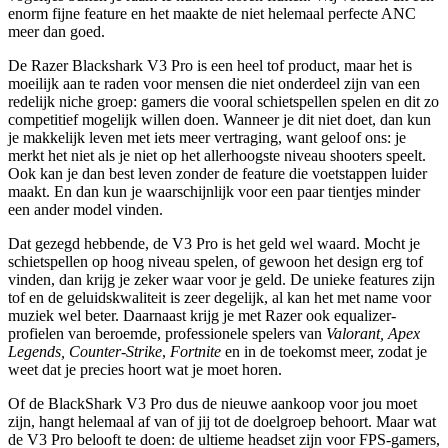
enorm fijne feature en het maakte de niet helemaal perfecte ANC
meer dan goed.
De Razer Blackshark V3 Pro is een heel tof product, maar het is
moeilijk aan te raden voor mensen die niet onderdeel zijn van een
redelijk niche groep: gamers die vooral schietspellen spelen en dit zo
competitief mogelijk willen doen. Wanneer je dit niet doet, dan kun
je makkelijk leven met iets meer vertraging, want geloof ons: je
merkt het niet als je niet op het allerhoogste niveau shooters speelt.
Ook kan je dan best leven zonder de feature die voetstappen luider
maakt. En dan kun je waarschijnlijk voor een paar tientjes minder
een ander model vinden.
Dat gezegd hebbende, de V3 Pro is het geld wel waard. Mocht je
schietspellen op hoog niveau spelen, of gewoon het design erg tof
vinden, dan krijg je zeker waar voor je geld. De unieke features zijn
tof en de geluidskwaliteit is zeer degelijk, al kan het met name voor
muziek wel beter. Daarnaast krijg je met Razer ook equalizer-
profielen van beroemde, professionele spelers van
Valorant, Apex
Legends, Counter-Strike
,
Fortnite
en in de toekomst meer, zodat je
weet dat je precies hoort wat je moet horen.
Of de BlackShark V3 Pro dus de nieuwe aankoop voor jou moet
zijn, hangt helemaal af van of jij tot de doelgroep behoort. Maar wat
de V3 Pro belooft te doen: de ultieme headset zijn voor FPS-gamers,