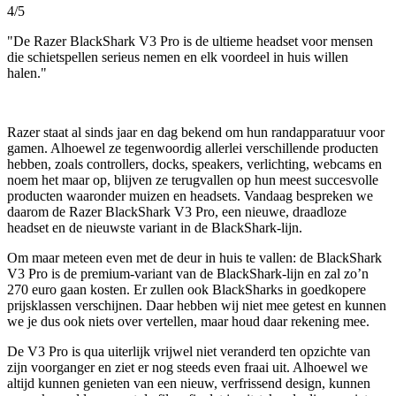
4/5
"De Razer BlackShark V3 Pro is de ultieme headset voor mensen
die schietspellen serieus nemen en elk voordeel in huis willen
halen."
Razer staat al sinds jaar en dag bekend om hun randapparatuur voor
gamen. Alhoewel ze tegenwoordig allerlei verschillende producten
hebben, zoals controllers, docks, speakers, verlichting, webcams en
noem het maar op, blijven ze terugvallen op hun meest succesvolle
producten waaronder muizen en headsets. Vandaag bespreken we
daarom de Razer BlackShark V3 Pro, een nieuwe, draadloze
headset en de nieuwste variant in de BlackShark-lijn.
Om maar meteen even met de deur in huis te vallen: de BlackShark
V3 Pro is de premium-variant van de BlackShark-lijn en zal zo’n
270 euro gaan kosten. Er zullen ook BlackSharks in goedkopere
prijsklassen verschijnen. Daar hebben wij niet mee getest en kunnen
we je dus ook niets over vertellen, maar houd daar rekening mee.
De V3 Pro is qua uiterlijk vrijwel niet veranderd ten opzichte van
zijn voorganger en ziet er nog steeds even fraai uit. Alhoewel we
altijd kunnen genieten van een nieuw, verfrissend design, kunnen