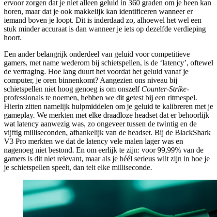
ervoor zorgen dat je niet alleen geluid in 360 graden om je heen kan
horen, maar dat je ook makkelijk kan identificeren wanneer er
iemand boven je loopt. Dit is inderdaad zo, alhoewel het wel een
stuk minder accuraat is dan wanneer je iets op dezelfde verdieping
hoort.
Een ander belangrijk onderdeel van geluid voor competitieve
gamers, met name wederom bij schietspellen, is de ‘latency’, oftewel
de vertraging. Hoe lang duurt het voordat het geluid vanaf je
computer, je oren binnenkomt? Aangezien ons niveau bij
schietspellen niet hoog genoeg is om onszelf
Counter-Strike
-
professionals te noemen, hebben we dit getest bij een ritmespel.
Hierin zitten namelijk hulpmiddelen om je geluid te kalibreren met je
gameplay. We merkten met elke draadloze headset dat er behoorlijk
wat latency aanwezig was, zo ongeveer tussen de twintig en de
vijftig milliseconden, afhankelijk van de headset. Bij de BlackShark
V3 Pro merkten we dat de latency vele malen lager was en
nagenoeg niet bestond. En om eerlijk te zijn: voor 99,99% van de
gamers is dit niet relevant, maar als je héél serieus wilt zijn in hoe je
je schietspellen speelt, dan telt elke milliseconde.