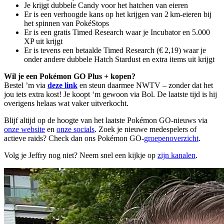
Je krijgt dubbele Candy voor het hatchen van eieren
Er is een verhoogde kans op het krijgen van 2 km‑eieren bij
het spinnen van PokéStops
Er is een gratis Timed Research waar je Incubator en 5.000
XP uit krijgt
Er is tevens een betaalde Timed Research (€ 2,19) waar je
onder andere dubbele Hatch Stardust en extra items uit krijgt
Wil je een Pokémon GO Plus + kopen?
Bestel ’m via
deze link
en steun daarmee NWTV – zonder dat het
jou iets extra kost! Je koopt ‘m gewoon via Bol. De laatste tijd is hij
overigens helaas wat vaker uitverkocht.
Blijf altijd op de hoogte van het laatste Pokémon GO-nieuws via
onze website
en
onze socials
. Zoek je nieuwe medespelers of
actieve raids? Check dan ons Pokémon GO-
groepenoverzicht
.
Volg je Jeffry nog niet? Neem snel een kijkje op
zijn kanalen
.