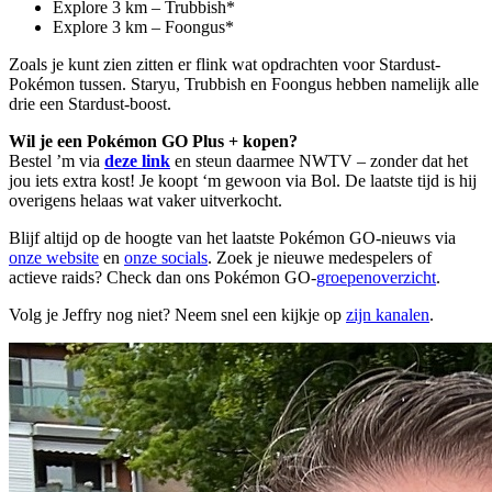
Explore 3 km – Trubbish*
Explore 3 km – Foongus*
Zoals je kunt zien zitten er flink wat opdrachten voor Stardust-
Pokémon tussen. Staryu, Trubbish en Foongus hebben namelijk alle
drie een Stardust-boost.
Wil je een Pokémon GO Plus + kopen?
Bestel ’m via
deze link
en steun daarmee NWTV – zonder dat het
jou iets extra kost! Je koopt ‘m gewoon via Bol. De laatste tijd is hij
overigens helaas wat vaker uitverkocht.
Blijf altijd op de hoogte van het laatste Pokémon GO-nieuws via
onze website
en
onze socials
. Zoek je nieuwe medespelers of
actieve raids? Check dan ons Pokémon GO-
groepenoverzicht
.
Volg je Jeffry nog niet? Neem snel een kijkje op
zijn kanalen
.