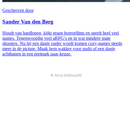
Geschreven door
Sander Van den Berg
Houdt van hardlopen, kijkt graag horrorfilms en speelt heel veel
games. Tegenwoordig veel aRPG's en in wat mindere mate
shooters. Nu hij een dagje ouder wordt komen cozy-games steeds
meer in de picture. Maak hem wakker voor sushi of een dagje
achtbanen in een pretpark naar keuze.
▼ Ad by Refinery89