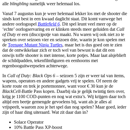
alle
blingbling
namelijk weer helemaal los.
Vanaf 7 augustus kun je weer helemaal lekker los met de shooter die
sinds kort best in een kwaad daglicht staat. Dit komt vanwege het
andere oorlogsspel
Battlefield 6
. Dit spel leunt veel meer op de
‘echte’ oorlogservaring en er klinken steeds meer geluiden dat
Call
of Duty
er een (disco)potje van maakt. Nu waren wij ook niet zo te
spreken over seizoen vier en seizoen drie, waarin je kon spelen met
de
Teenage Mutant Ninja Turtles
, maar het is dus goed om te zien
dat de ontwikkelaar zich er toch wel van bewust is dat dit een
onwijs toffe shooter is met intense, korte potjes. Maar laat alsjeblieft
de schildpadden, tekenfilmfiguren en eenhoorns met
regenbooguitwerpselen achterwege.
In
Call of Duty: Black Ops 6
– seizoen 5 zijn er weer tal van items,
wapens, operators en andere gadgets vrij te spelen. Of neem de
korte route en trek je portemonnee, want voor € 30 kun je de
BlackCell
-Battle Pass kopen. Daarbij sla je gelijk twintig tiers over,
krijg je 1100 COD-punten en nog wat extra’s. Wij krijgen daar toch
altijd een beetje gemengde gevoelens bij, want als je alles al
vrijspeelt, waarom zou je het spel dan nog spelen? Maar goed, ieder
zijn of haar ding uiteraard. Wat zit daar dan in?
Solace Operator
10% Battle Pass XP-boost