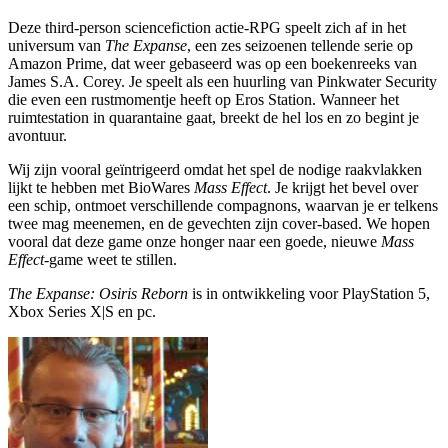
Deze third-person sciencefiction actie-RPG speelt zich af in het
universum van
The Expanse
, een zes seizoenen tellende serie op
Amazon Prime, dat weer gebaseerd was op een boekenreeks van
James S.A. Corey. Je speelt als een huurling van Pinkwater Security
die even een rustmomentje heeft op Eros Station. Wanneer het
ruimtestation in quarantaine gaat, breekt de hel los en zo begint je
avontuur.
Wij zijn vooral geïntrigeerd omdat het spel de nodige raakvlakken
lijkt te hebben met BioWares
Mass Effect
. Je krijgt het bevel over
een schip, ontmoet verschillende compagnons, waarvan je er telkens
twee mag meenemen, en de gevechten zijn cover-based. We hopen
vooral dat deze game onze honger naar een goede, nieuwe
Mass
Effect
-game weet te stillen.
The Expanse: Osiris Reborn
is in ontwikkeling voor PlayStation 5,
Xbox Series X|S en pc.