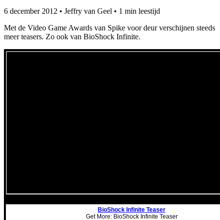
6 december 2012
•
Jeffry van Geel
•
1 min leestijd
Met de Video Game Awards van Spike voor deur verschijnen steeds
meer teasers. Zo ook van BioShock Infinite.
BioShock Infinite Teaser
Get More: BioShock Infinite Teaser