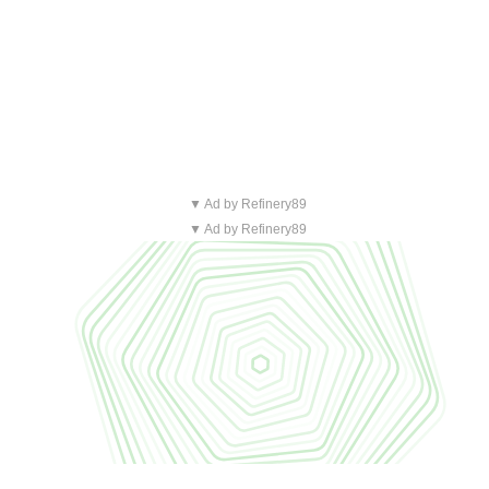
▼ Ad by Refinery89
▼ Ad by Refinery89