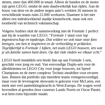
stenen, meer dan 400.000 in totaal. Alleen de banden en de motor
zijn geen LEGO, omdat de auto daadwerkelijk kan rijden. Aan de
bouw van deze en de andere negen auto’s werkten 26 mensen in
verschillende teams ruim 22.000 werkuren. Daarmee is het niet
alleen een indrukwekkend staaltje knutselwerk, maar ook een
toonbeeld van technisch vakmanschap.
Volgens Andries sluit de samenwerking met de Formule 1 perfect
aan bij de waarden van LEGO. “
Formule 1 staat voor top
ingenieurschap en topdesign. Dat wilden we ook naar onze fans
brengen, om hen te inspireren en de verbeelding te prikkelen.
Tegelijkertijd is Formule 1 kijken, net zoals LEGO bouwen, iets wat
je als familie samen kunt doen. Op dat vlak vinden we elkaar echt.
”
LEGO heeft inmiddels een brede line-up aan Formule 1-sets,
geschikt voor jong en oud. Van eenvoudige Duplo-sets voor de
allerkleinsten en LEGO City voor jonge bouwers, tot Speed
Champions en de meer complexe Technic-modellen voor ervaren
fans. Binnen dat portfolio zijn meerdere teams vertegenwoordigd,
maar voor de levensgrote showauto is gekozen voor McLaren, een
merk met veel aantrekkingskracht in West-Europa. De wagen werd
bovendien al gereden door coureurs Lando Norris en Oscar Piastri,
wat hem extra bijzonder maakt.