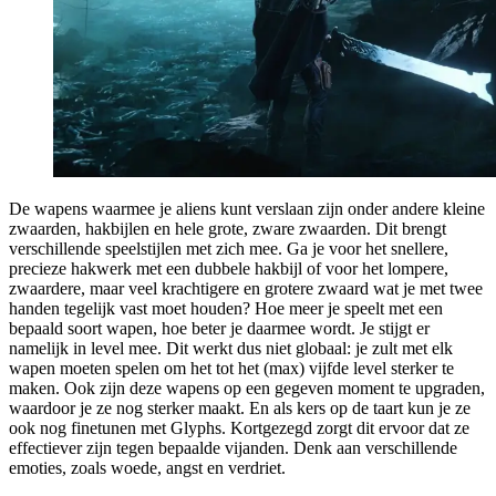
De wapens waarmee je aliens kunt verslaan zijn onder andere kleine
zwaarden, hakbijlen en hele grote, zware zwaarden. Dit brengt
verschillende speelstijlen met zich mee. Ga je voor het snellere,
precieze hakwerk met een dubbele hakbijl of voor het lompere,
zwaardere, maar veel krachtigere en grotere zwaard wat je met twee
handen tegelijk vast moet houden? Hoe meer je speelt met een
bepaald soort wapen, hoe beter je daarmee wordt. Je stijgt er
namelijk in level mee. Dit werkt dus niet globaal: je zult met elk
wapen moeten spelen om het tot het (max) vijfde level sterker te
maken. Ook zijn deze wapens op een gegeven moment te upgraden,
waardoor je ze nog sterker maakt. En als kers op de taart kun je ze
ook nog finetunen met Glyphs. Kortgezegd zorgt dit ervoor dat ze
effectiever zijn tegen bepaalde vijanden. Denk aan verschillende
emoties, zoals woede, angst en verdriet.