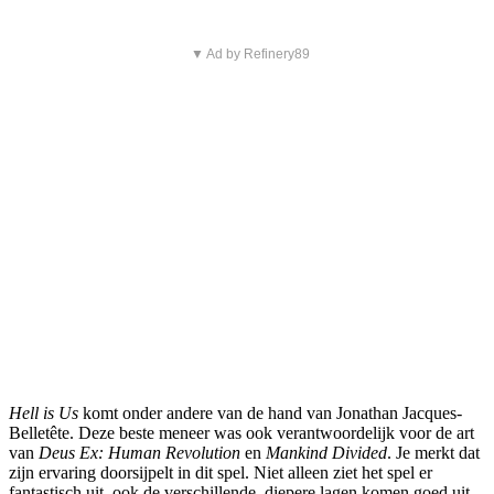
▼ Ad by Refinery89
Hell is Us
komt onder andere van de hand van Jonathan Jacques-
Belletête. Deze beste meneer was ook verantwoordelijk voor de art
van
Deus Ex: Human Revolution
en
Mankind Divided
. Je merkt dat
zijn ervaring doorsijpelt in dit spel. Niet alleen ziet het spel er
fantastisch uit, ook de verschillende, diepere lagen komen goed uit