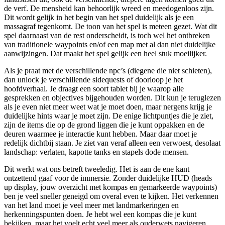
de verf. De mensheid kan behoorlijk wreed en meedogenloos zijn.
Dit wordt gelijk in het begin van het spel duidelijk als je een
massagraf tegenkomt. De toon van het spel is meteen gezet. Wat dit
spel daarnaast van de rest onderscheidt, is toch wel het ontbreken
van traditionele waypoints en/of een map met al dan niet duidelijke
aanwijzingen. Dat maakt het spel gelijk een heel stuk moeilijker.
Als je praat met de verschillende npc’s (diegene die niet schieten),
dan unlock je verschillende sidequests of doorloop je het
hoofdverhaal. Je draagt een soort tablet bij je waarop alle
gesprekken en objectives bijgehouden worden. Dit kun je teruglezen
als je even niet meer weet wat je moet doen, maar nergens krijg je
duidelijke hints waar je moet zijn. De enige lichtpuntjes die je ziet,
zijn de items die op de grond liggen die je kunt oppakken en de
deuren waarmee je interactie kunt hebben. Maar daar moet je
redelijk dichtbij staan. Je ziet van veraf alleen een verwoest, desolaat
landschap: verlaten, kapotte tanks en stapels dode mensen.
Dit werkt wat ons betreft tweeledig. Het is aan de ene kant
ontzettend gaaf voor de immersie. Zonder duidelijke HUD (heads
up display, jouw overzicht met kompas en gemarkeerde waypoints)
ben je veel sneller geneigd om overal even te kijken. Het verkennen
van het land moet je veel meer met landmarkeringen en
herkenningspunten doen. Je hebt wel een kompas die je kunt
bekijken, maar het voelt echt veel meer als ouderwets navigeren.