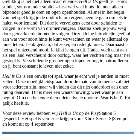
Gelukkig is het niet alleen maar ellende.
Hell is Us
geeft je – soms
subtiel, soms minder subtiel – best wel veel hints. Je moet alleen
bijzonder goed je oren en ogen openhouden. Al snel in het begin
van het spel krijg je de opdracht om ergens heen te gaan om iets te
halen voor iemand. Dit doe je vervolgens eerst door geluiden te
volgen in de vorm van dromenvangers. Daarna zoek je jouw weg
door gemarkeerde bomen te volgen. Deze kleine introductie geeft al
aan wat voor soort hints je kunt verwachten en waar je allemaal op
moet letten. Leuk gedaan, dat zeker, en redelijk uniek. Daarnaast is
het spel ontzettend mooi. Je kijkt je ogen uit. Hadea voelt echt aan
als een land verscheurd door oorlog, waar het vechten nog maar net
gestopt is. Verschillende groeperingen lopen er nog te patrouilleren
en jij bent constant je leven niet zeker.
Hell is Us
is een onwijs tof spel, waar je echt wel je tanden in moet
zetten. Deze moeilijkheidsgraad door de mate van immersie zal niet
voor iedereen zijn, maar wij vinden dat dit niet onderdoet aan onze
rating daarvan. Dit is meer een waarschuwing: weet waar je aan
begint! Om een bekende dierendetective te quoten: ‘War is hell’. En
gelijk heeft ie.
Voor deze review hebben wij
Hell is Us
op de PlayStation 5
gespeeld. Het spel is verder te krijgen voor Xbox Series X|S en pc
en komt uit op 4 september.