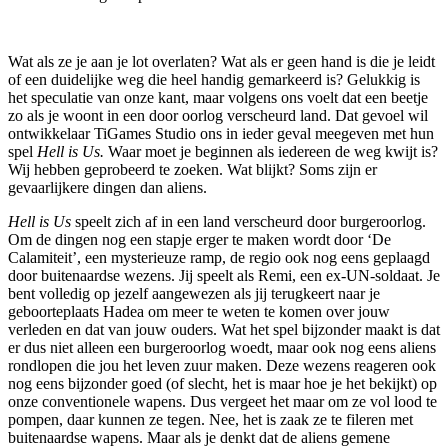
Wat als ze je aan je lot overlaten? Wat als er geen hand is die je leidt
of een duidelijke weg die heel handig gemarkeerd is? Gelukkig is
het speculatie van onze kant, maar volgens ons voelt dat een beetje
zo als je woont in een door oorlog verscheurd land. Dat gevoel wil
ontwikkelaar TiGames Studio ons in ieder geval meegeven met hun
spel
Hell is Us.
Waar moet je beginnen als iedereen de weg kwijt is?
Wij hebben geprobeerd te zoeken. Wat blijkt? Soms zijn er
gevaarlijkere dingen dan aliens.
Hell is Us
speelt zich af in een land verscheurd door burgeroorlog.
Om de dingen nog een stapje erger te maken wordt door ‘De
Calamiteit’, een mysterieuze ramp, de regio ook nog eens geplaagd
door buitenaardse wezens. Jij speelt als Remi, een ex-UN-soldaat. Je
bent volledig op jezelf aangewezen als jij terugkeert naar je
geboorteplaats Hadea om meer te weten te komen over jouw
verleden en dat van jouw ouders. Wat het spel bijzonder maakt is dat
er dus niet alleen een burgeroorlog woedt, maar ook nog eens aliens
rondlopen die jou het leven zuur maken. Deze wezens reageren ook
nog eens bijzonder goed (of slecht, het is maar hoe je het bekijkt) op
onze conventionele wapens. Dus vergeet het maar om ze vol lood te
pompen, daar kunnen ze tegen. Nee, het is zaak ze te fileren met
buitenaardse wapens. Maar als je denkt dat de aliens gemene