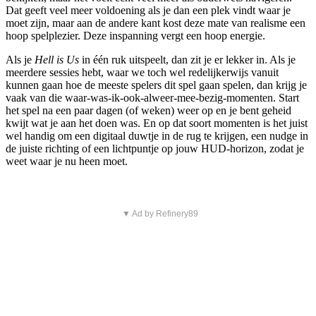
Dat geeft veel meer voldoening als je dan een plek vindt waar je
moet zijn, maar aan de andere kant kost deze mate van realisme een
hoop spelplezier. Deze inspanning vergt een hoop energie.
Als je
Hell is Us
in één ruk uitspeelt, dan zit je er lekker in. Als je
meerdere sessies hebt, waar we toch wel redelijkerwijs vanuit
kunnen gaan hoe de meeste spelers dit spel gaan spelen, dan krijg je
vaak van die waar-was-ik-ook-alweer-mee-bezig-momenten. Start
het spel na een paar dagen (of weken) weer op en je bent geheid
kwijt wat je aan het doen was. En op dat soort momenten is het juist
wel handig om een digitaal duwtje in de rug te krijgen, een nudge in
de juiste richting of een lichtpuntje op jouw HUD-horizon, zodat je
weet waar je nu heen moet.
▼ Ad by Refinery89